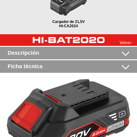
Cargador de 21,5V
HI-CA2024
Volver
Descripción
Batería de 20 V / 2.0 AH.
Modelo HI-BAT2020
Ficha técnica
Voltaje
20 V (Li-ion)
Capacidad (Li-ion)
2000 mAh
Potencia
40 Wh