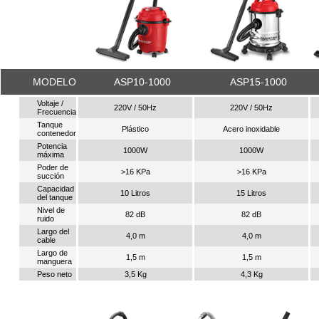
MODELO
ASP10-1000
ASP15-1000
Voltaje /
220V / 50Hz
220V / 50Hz
Frecuencia
Tanque
Plástico
Acero inoxidable
contenedor
Potencia
1000W
1000W
máxima
Poder de
>16 KPa
>16 KPa
succión
Capacidad
10 Litros
15 Litros
del tanque
Nivel de
82 dB
82 dB
ruido
Largo del
4,0 m
4,0 m
cable
Largo de
1,5 m
1,5 m
manguera
Peso neto
3,5 Kg
4,3 Kg