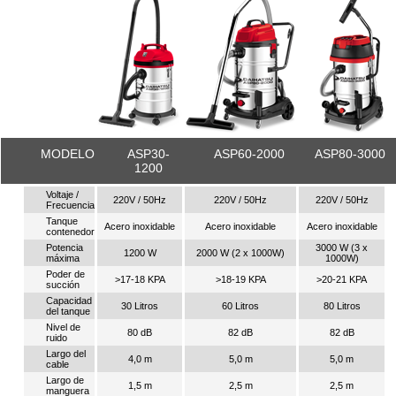
MODELO
ASP30-
ASP60-2000
ASP80-3000
1200
Voltaje /
220V / 50Hz
220V / 50Hz
220V / 50Hz
Frecuencia
Tanque
Acero inoxidable
Acero inoxidable
Acero inoxidable
contenedor
Potencia
3000 W (3 x
1200 W
2000 W (2 x 1000W)
máxima
1000W)
Poder de
>17-18 KPA
>18-19 KPA
>20-21 KPA
succión
Capacidad
30 Litros
60 Litros
80 Litros
del tanque
Nivel de
80 dB
82 dB
82 dB
ruido
Largo del
4,0 m
5,0 m
5,0 m
cable
Largo de
1,5 m
2,5 m
2,5 m
manguera