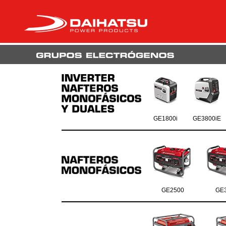
GE1800i
GE3800iE
GE2500
GE