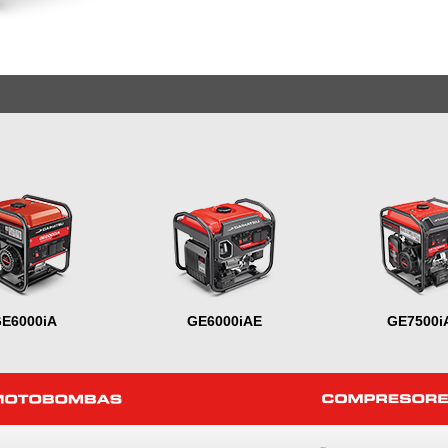
E6000iA
GE6000iAE
GE7500i