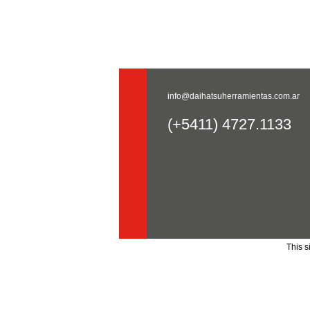
info@daihatsuherramientas.com.ar
(+5411) 4727.1133
This 