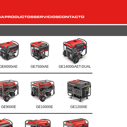
GE6000iAE
GE7500iAE
GE14000iAET-DUAL
GE9000E
GE10000E
GE12000E