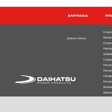
Grupos
Motob
Quienes Somos
Compr
Hidrol
Soldad
Cargad
Herram
Herram
Climati
Herrami
Bomba
Aspirad