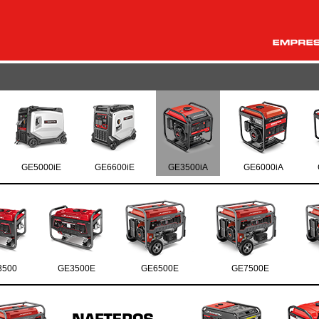
GE5000iE
GE6600iE
GE3500iA
GE6000iA
3500
GE3500E
GE6500E
GE7500E