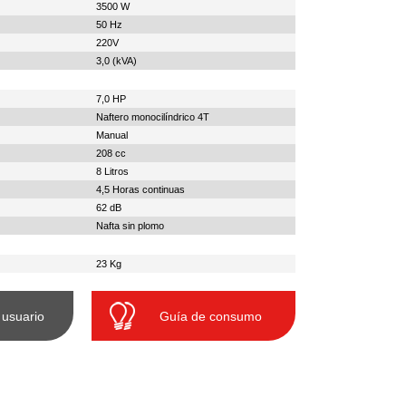
3500 W
50 Hz
220V
3,0 (kVA)
7,0 HP
Naftero monocilíndrico 4T
Manual
208 cc
8 Litros
4,5 Horas continuas
62 dB
Nafta sin plomo
23 Kg
 usuario
Guía de consumo