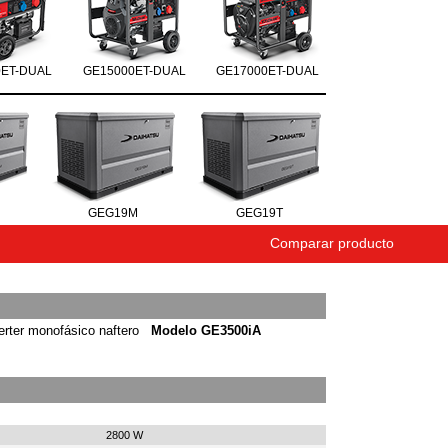
0ET-DUAL
GE15000ET-DUAL
GE17000ET-DUAL
GEG19M
GEG19T
Comparar producto
erter monofásico naftero
Modelo GE3500iA
2800 W