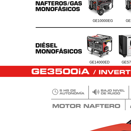
GE10000EG
GE
GE14000ED
GES7