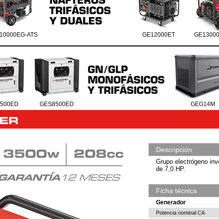
10000EG-ATS
GE12000ET
GE1300
500ED
GES8500ED
GEG14M
Descripción
Grupo electrógeno inv
de 7,0 HP.
Ficha técnica
Generador
Potencia nominal CA