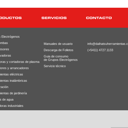
 Electrógenos
ombas
Manuales de usuario
info@daihatsuherramientas.
esores
Descarga de Folletos
(+5411) 4727.1133
avadoras
Guia de consumo
de Grupos Electrógenos
oras y cortadoras de plasma
Servicio técnico
ores y arrancadores
ientas eléctricas
ientas inalámbricas
zación
entas de jardinería
s de agua
oras industriales