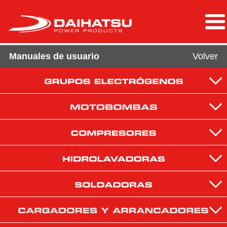
Manuales de usuario
Volver
GE1800i
GE3800iE
MB652
MB653
CO1024
CO1050