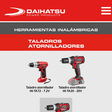
Taladro atornillador
Taladro atornillador
HI-TA72 - 7.2V
HI-TA20 - 20V